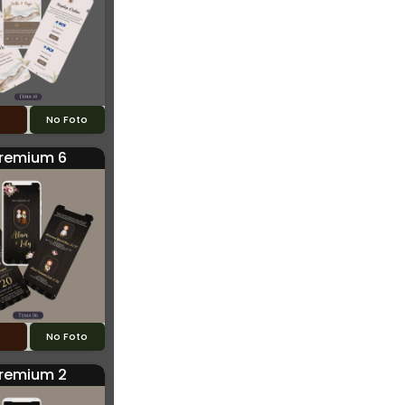
o
No Foto
remium 6
o
No Foto
remium 2