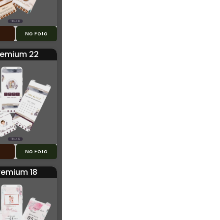
o
No Foto
remium 22
o
No Foto
remium 18