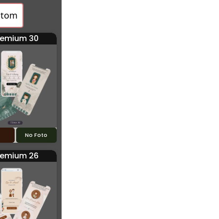
stom
remium 30
o
No Foto
remium 26