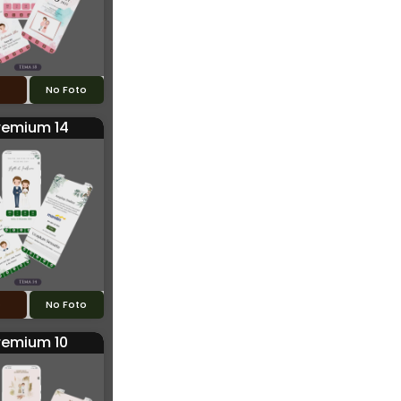
o
No Foto
remium 14
o
No Foto
remium 10