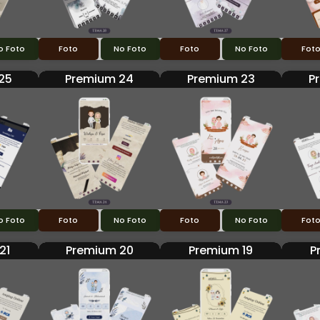
o Foto
Foto
No Foto
Foto
No Foto
Fot
25
Premium 24
Premium 23
P
o Foto
Foto
No Foto
Foto
No Foto
Fot
21
Premium 20
Premium 19
P