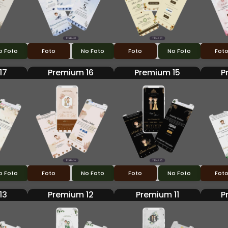
o Foto
Foto
No Foto
Foto
No Foto
Fot
17
Premium 16
Premium 15
P
o Foto
Foto
No Foto
Foto
No Foto
Fot
13
Premium 12
Premium 11
P