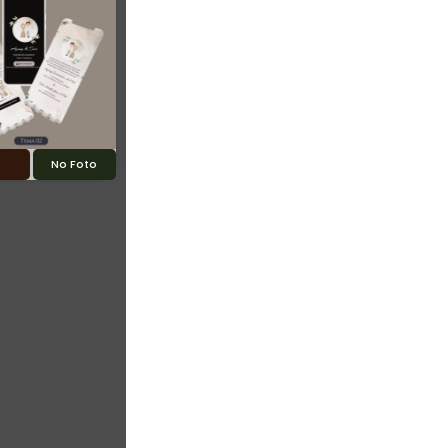
o
No Foto