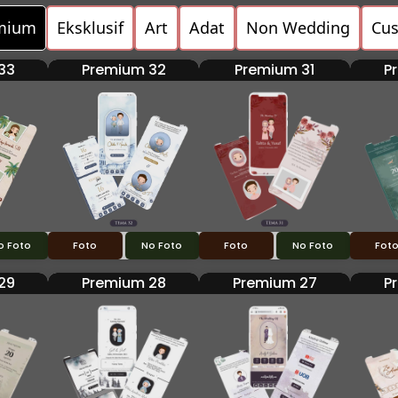
mium
Eksklusif
Art
Adat
Non Wedding
Cu
33
Premium 32
Premium 31
P
o Foto
Foto
No Foto
Foto
No Foto
Fot
29
Premium 28
Premium 27
P