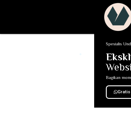
Spesialis Und
Ekskl
Websi
Bagikan momen
Gratis